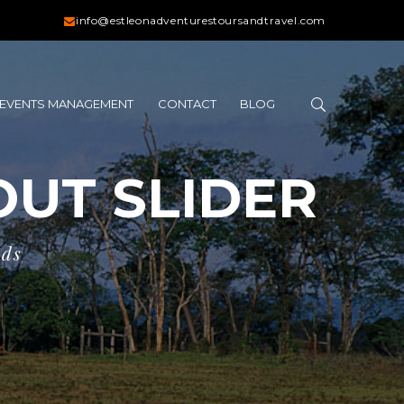
info@estleonadventurestoursandtravel.com
EVENTS MANAGEMENT
CONTACT
BLOG
UT SLIDER
eds